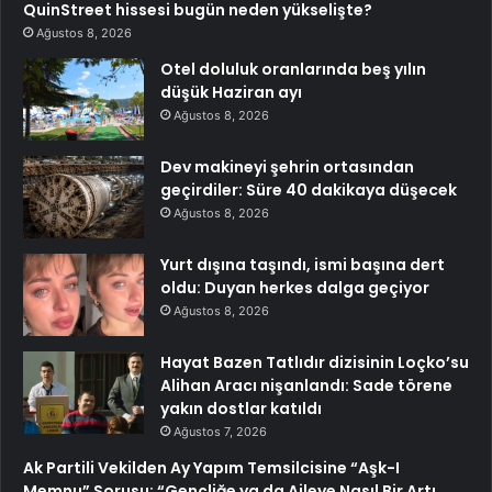
QuinStreet hissesi bugün neden yükselişte?
Ağustos 8, 2026
Otel doluluk oranlarında beş yılın
düşük Haziran ayı
Ağustos 8, 2026
Dev makineyi şehrin ortasından
geçirdiler: Süre 40 dakikaya düşecek
Ağustos 8, 2026
Yurt dışına taşındı, ismi başına dert
oldu: Duyan herkes dalga geçiyor
Ağustos 8, 2026
Hayat Bazen Tatlıdır dizisinin Loçko’su
Alihan Aracı nişanlandı: Sade törene
yakın dostlar katıldı
Ağustos 7, 2026
Ak Partili Vekilden Ay Yapım Temsilcisine “Aşk-I
Memnu” Sorusu: “Gençliğe ya da Aileye Nasıl Bir Artı