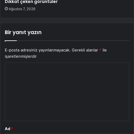
Dikkat çeken görüntüler
Ağustos 7, 2026
Bir yanıt yazın
E-posta adresiniz yayınlanmayacak.
Gerekli alanlar
*
ile
işaretlenmişlerdir
Y
o
r
u
m
*
Ad
*