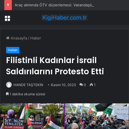
Araç alımında ÖTV düzenlemesi: Vatandaşlar bayilere akın etti
Menü
Anasayfa
/
Haber
Haber
Filistinli Kadınlar İsrail
Saldırılarını Protesto Etti
HANDE TAŞTEKİN
Kasım 10, 2023
0
1
1 dakika okuma süresi