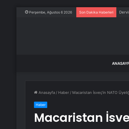
Dervi
Perşembe, Ağustos 6 2026
Son Dakika Haberleri
ANASAY
Anasayfa
/
Haber
/
Macaristan İsveç’in NATO Üyeliğ
Haber
Macaristan İsve