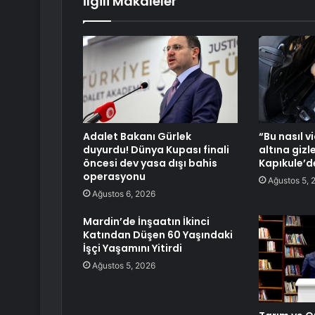
İlgili Makaleler
Adalet Bakanı Gürlek
“Bu nasıl v
duyurdu! Dünya Kupası finali
altına giz
öncesi dev yasa dışı bahis
Kapıkule’de
operasyonu
Ağustos 5, 
Ağustos 6, 2026
Mardin’de İnşaatın İkinci
Katından Düşen 60 Yaşındaki
İşçi Yaşamını Yitirdi
Ağustos 5, 2026