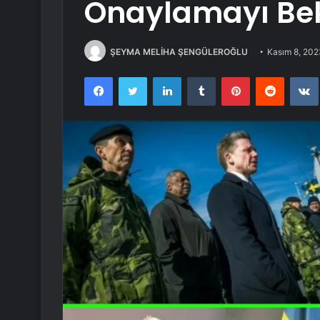
Onaylamayı Bek
ŞEYMA MELİHA ŞENGÜLEROĞLU
Kasım 8, 202
Facebook
Twitter
LinkedIn
Tumblr
Pinterest
Reddit