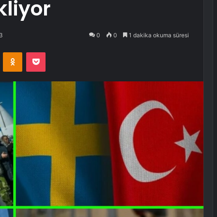
liyor
3
0
0
1 dakika okuma süresi
VKontakte
Odnoklassniki
Pocket