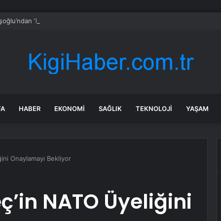
şoğlu’ndan ‘Mutlak Butlan’ Uyarısı
FA
HABER
EKONOMI
SAĞLIK
TEKNOLOJI
YAŞAM
ini Onaylamayı Bekliyor
ç’in NATO Üyeliğini