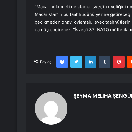
“Macar hükümeti defalarca İsveç’in üyeliğini o
Macaristan’ın bu taahhüdünü yerine getireceğ
gecikmeden onayı oylamalı. İsveç taahhütlerini 
da güçlendirecek. “İsveç’i 32. NATO müttefikim
Facebook
Twitter
LinkedIn
Tumblr
Pint
Paylaş
ŞEYMA MELİHA ŞENGÜ