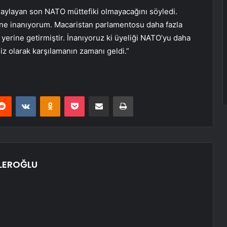
naylayan son NATO müttefiki olmayacağını söyledi.
ine inanıyorum. Macaristan parlamentosu daha fazla
yerine getirmiştir. İnanıyoruz ki üyeliği NATO’yu daha
iz olarak karşılamanın zamanı geldi.”
erest
Reddit
VKontakte
Odnoklassniki
Pocket
E-Posta ile paylaş
Yazdır
LEROĞLU