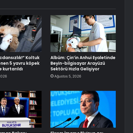
icdansızlık!” Koltuk
Albüm: Çin’in Anhui Eyaletinde
lenen 5 yavru köpek
Beyin-bilgisayar Arayüzü
 kurtarıldı
Sektörü Hızla Gelişiyor
2026
Ağustos 5, 2026