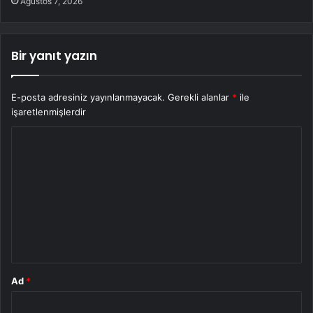
Ağustos 7, 2026
Bir yanıt yazın
E-posta adresiniz yayınlanmayacak.
Gerekli alanlar
*
ile
işaretlenmişlerdir
Y
o
r
u
m
*
Ad
*