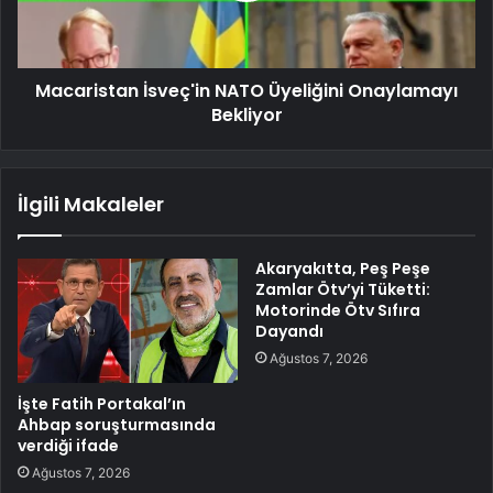
Macaristan İsveç'in NATO Üyeliğini Onaylamayı
Bekliyor
İlgili Makaleler
Akaryakıtta, Peş Peşe
Zamlar Ötv’yi Tüketti:
Motorinde Ötv Sıfıra
Dayandı
Ağustos 7, 2026
İşte Fatih Portakal’ın
Ahbap soruşturmasında
verdiği ifade
Ağustos 7, 2026