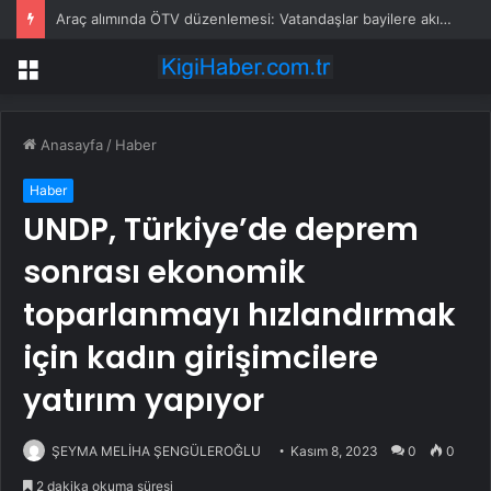
Araç alımında ÖTV düzenlemesi: Vatandaşlar bayilere akın etti
Menü
Anasayfa
/
Haber
Haber
UNDP, Türkiye’de deprem
sonrası ekonomik
toparlanmayı hızlandırmak
için kadın girişimcilere
yatırım yapıyor
ŞEYMA MELİHA ŞENGÜLEROĞLU
Kasım 8, 2023
0
0
2 dakika okuma süresi